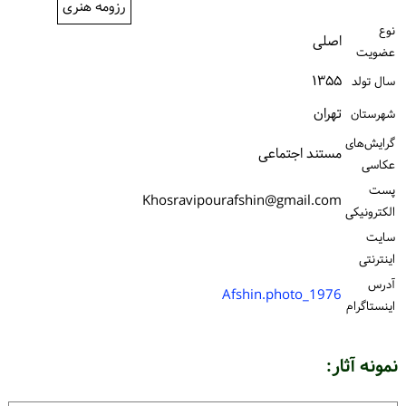
رزومه هنری
ورود / ثبت‌نام
نوع
اصلی
عضویت
خرید کتاب
۱۳۵۵
سال تولد
تهران
شهرستان
گرایش‌های
مستند اجتماعی
عکاسی
پست
Khosravipourafshin@gmail.com
الكترونیكی
سایت
اینترنتی
آدرس
Afshin.photo_1976
اینستاگرام
نمونه آثار: