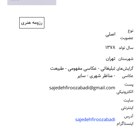
ورود / ثبت‌نام
خرید کتاب
رزومه هنری
نوع
اصلی
عضویت
۱۳۷۸
سال تولد
تهران
شهرستان
تبلیغاتی - عکاسی مفهومی - طبیعت
گرایش‌های
- مناظر شهری - سایر
عکاسی
پست
sajedehfiroozabadi@gmail.com
الكترونیكی
سایت
اینترنتی
آدرس
sajedehfiroozabadi
اینستاگرام