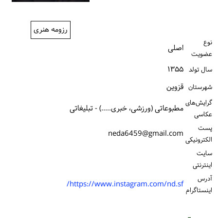
ورود / ثبت‌نام
رزومه هنری
خرید کتاب
نوع
اصلی
عضویت
۱۳۵۵
سال تولد
قزوین
شهرستان
گرایش‌های
مطبوعاتی (ورزشی، خبری.....) - تبلیغاتی
عکاسی
پست
neda6459@gmail.com
الكترونیكی
سایت
اینترنتی
آدرس
https://www.instagram.com/nd.sf/
اینستاگرام