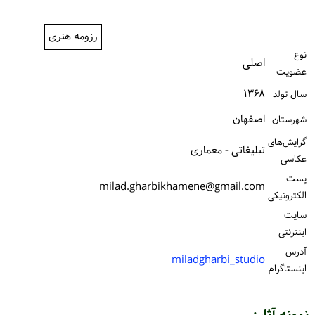
ورود / ثبت‌نام
رزومه هنری
خرید کتاب
نوع
اصلی
عضویت
۱۳۶۸
سال تولد
اصفهان
شهرستان
گرایش‌های
تبلیغاتی - معماری
عکاسی
پست
milad.gharbikhamene@gmail.com
الكترونیكی
سایت
اینترنتی
آدرس
miladgharbi_studio
اینستاگرام