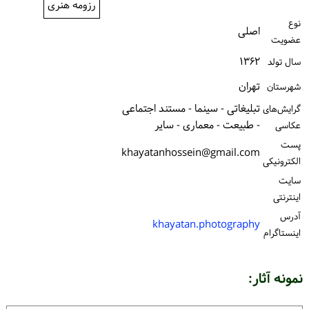
رزومه هنری
ورود / ثبت‌نام
نوع
اصلی
عضویت
خرید کتاب
۱۳۶۲
سال تولد
تهران
شهرستان
تبلیغاتی - سینما - مستند اجتماعی
گرایش‌های
- طبیعت - معماری - سایر
عکاسی
پست
khayatanhossein@gmail.com
الكترونیكی
سایت
اینترنتی
آدرس
khayatan.photography
اینستاگرام
نمونه آثار: