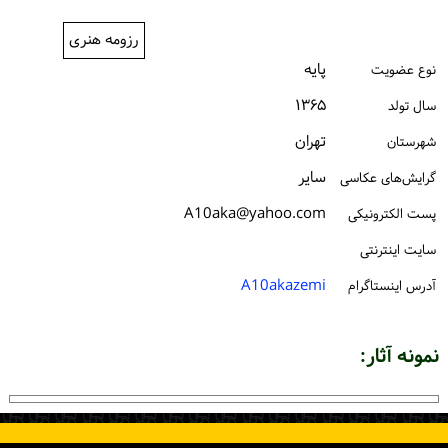
ورود / ثبت‌نام
رزومه هنری
خرید کتاب
پایه
نوع عضویت
۱۳۶۵
سال تولد
تهران
شهرستان
سایر
گرایش‌های عکاسی
A10aka@yahoo.com
پست الكترونیكی
سایت اینترنتی
A10akazemi
آدرس اینستاگرام
نمونه آثار: