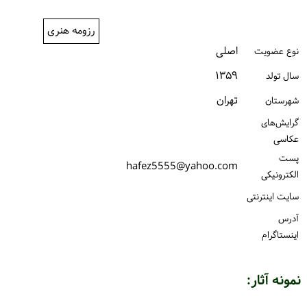
ورود / ثبت‌نام
رزومه هنری
خرید کتاب
اصلی
نوع عضویت
۱۳۵۹
سال تولد
تهران
شهرستان
گرایش‌های
عکاسی
پست
hafez5555@yahoo.com
الكترونیكی
سایت اینترنتی
آدرس
اینستاگرام
نمونه آثار: