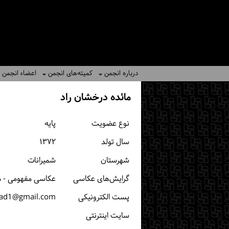
درباره انجمن
کمیته‌های انجمن
اعضاء انجمن
مائده درخشان راد
نوع عضویت
پایه
سال تولد
۱۳۷۲
شهرستان
شمیرانات
گرایش‌های عکاسی
عکاسی مفهومی - م
پست الكترونیكی
ad1@gmail.com
سایت اینترنتی