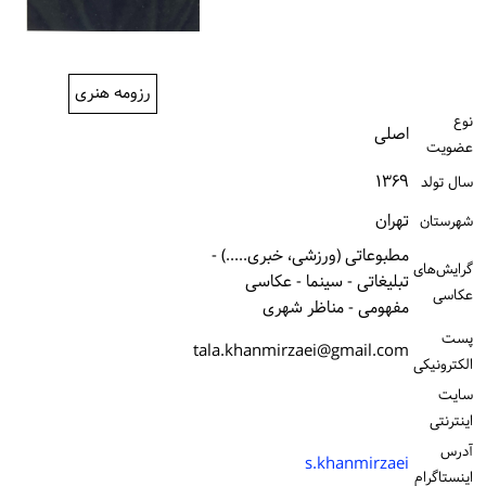
ورود / ثبت‌نام
خرید کتاب
رزومه هنری
نوع
اصلی
عضویت
۱۳۶۹
سال تولد
تهران
شهرستان
مطبوعاتی (ورزشی، خبری.....) -
گرایش‌های
تبلیغاتی - سینما - عکاسی
عکاسی
مفهومی - مناظر شهری
پست
tala.khanmirzaei@gmail.com
الكترونیكی
سایت
اینترنتی
آدرس
s.khanmirzaei
اینستاگرام