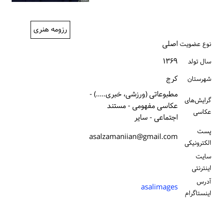
ورود / ثبت‌نام
رزومه هنری
خرید کتاب
اصلی
نوع عضویت
۱۳۶۹
سال تولد
كرج
شهرستان
مطبوعاتی (ورزشی، خبری.....) -
گرایش‌های
عکاسی مفهومی - مستند
عکاسی
اجتماعی - سایر
پست
asalzamaniian@gmail.com
الكترونیكی
سایت
اینترنتی
آدرس
asalimages
اینستاگرام