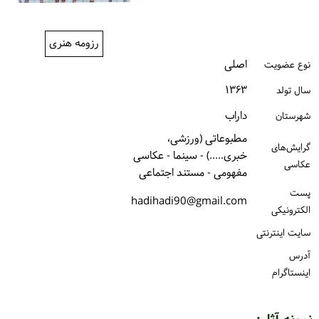
ورود / ثبت‌نام
رزومه هنری
خرید کتاب
اصلی
نوع عضویت
۱۳۶۳
سال تولد
داراب
شهرستان
مطبوعاتی (ورزشی،
گرایش‌های
خبری.....) - سینما - عکاسی
عکاسی
مفهومی - مستند اجتماعی
پست
hadihadi90@gmail.com
الكترونیكی
سایت اینترنتی
آدرس
اینستاگرام