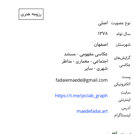
ورود / ثبت‌نام
رزومه هنری
خرید کتاب
اصلی
نوع عضویت
۱۳۷۸
سال تولد
اصفهان
شهرستان
عکاسی مفهومی - مستند
گرایش‌های
اجتماعی - معماری - مناظر
عکاسی
شهری - سایر
پست
fadaiemaede@gmail.com
الكترونیكی
سایت
https://t.me/piclab_graph
اینترنتی
آدرس
maedefadai.art
اینستاگرام