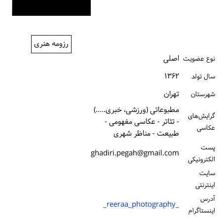
ورود / ثبت‌نام
خرید کتاب
رزومه هنری
اصلی
نوع عضویت
۱۳۶۲
سال تولد
تهران
شهرستان
مطبوعاتی (ورزشی، خبری.....)
گرایش‌های
- تئاتر - عکاسی مفهومی -
عکاسی
طبیعت - مناظر شهری
پست
ghadiri.pegah@gmail.com
الكترونیكی
سایت
اینترنتی
آدرس
_reeraa_photography_
اینستاگرام