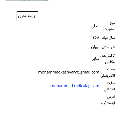
ورود / ثبت‌نام
رزومه هنری
خرید کتاب
نوع
اصلی
عضویت
۱۳۶۸
سال تولد
تهران
شهرستان
گرایش‌های
سایر
عکاسی
پست
mohammadkeshvary@gmail.com
الكترونیكی
سایت
mohammad.radicalag.com
اینترنتی
آدرس
اینستاگرام