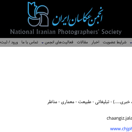
شرایط عضویت
اخبار
مقالات
فعالیت‌های انجمن
تماس با ما
ورود / ثبت‌ن
بری.....) - تبلیغاتی - طبیعت - معماری - مناظر
chaangiz.ja
www.chjp