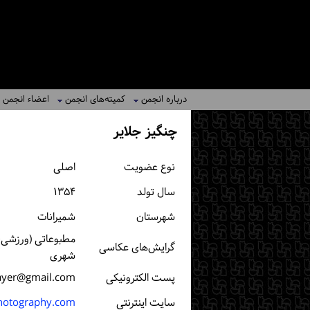
درباره انجمن
کمیته‌های انجمن
اعضاء انجمن
چنگیز جلایر
نوع عضویت
اصلی
سال تولد
۱۳۵۴
شهرستان
شمیرانات
مطبوعاتی (ورزشی، خ
گرایش‌های عکاسی
شهری
پست الكترونیكی
layer@gmail.com
سایت اینترنتی
hotography.com