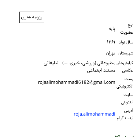
ورود / ثبت‌نام
رزومه هنری
خرید کتاب
نوع
پایه
عضویت
۱۳۶۱
سال تولد
تهران
شهرستان
مطبوعاتی (ورزشی، خبری.....) - تبلیغاتی -
گرایش‌های
مستند اجتماعی
عکاسی
پست
rojaalimohammadi6182@gmail.com
الكترونیكی
سایت
اینترنتی
آدرس
roja.alimohammadi
اینستاگرام