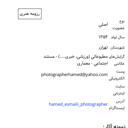
ورود / ثبت‌نام
رزومه هنری
خرید کتاب
نوع
اصلی
عضویت
۱۳۵۴
سال تولد
تهران
شهرستان
مطبوعاتی (ورزشی، خبری.....) - مستند
گرایش‌های
اجتماعی - معماری
عکاسی
پست
photographerhamed@yahoo.com
الكترونیكی
سایت
اینترنتی
آدرس
hamed_esmaili_photographer
اینستاگرام
نمونه آثار: