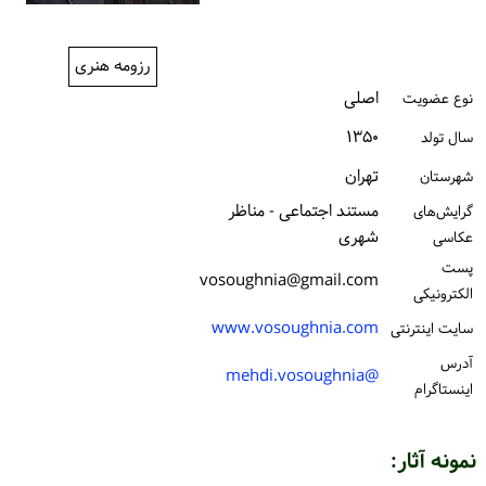
ورود / ثبت‌نام
رزومه هنری
خرید کتاب
اصلی
نوع عضویت
۱۳۵۰
سال تولد
تهران
شهرستان
مستند اجتماعی - مناظر
گرایش‌های
شهری
عکاسی
پست
vosoughnia@gmail.com
الكترونیكی
www.vosoughnia.com
سایت اینترنتی
آدرس
@mehdi.vosoughnia
اینستاگرام
نمونه آثار: