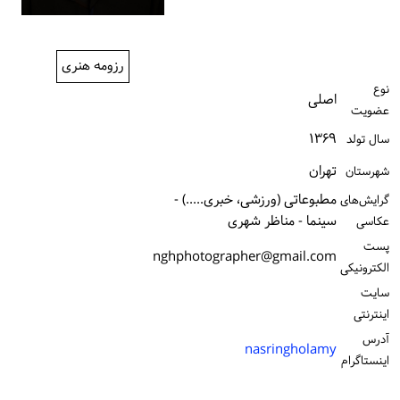
ورود / ثبت‌نام
خرید کتاب
رزومه هنری
نوع
اصلی
عضویت
۱۳۶۹
سال تولد
تهران
شهرستان
مطبوعاتی (ورزشی، خبری.....) -
گرایش‌های
سینما - مناظر شهری
عکاسی
پست
nghphotographer@gmail.com
الكترونیكی
سایت
اینترنتی
آدرس
nasringholamy
اینستاگرام