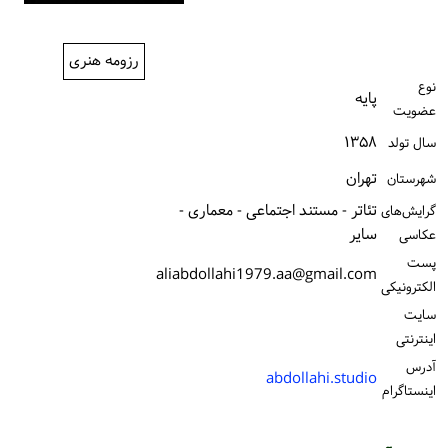
ورود / ثبت‌نام
رزومه هنری
خرید کتاب
نوع
پایه
عضویت
۱۳۵۸
سال تولد
تهران
شهرستان
تئاتر - مستند اجتماعی - معماری -
گرایش‌های
سایر
عکاسی
پست
aliabdollahi1979.aa@gmail.com
الكترونیكی
سایت
اینترنتی
آدرس
abdollahi.studio
اینستاگرام