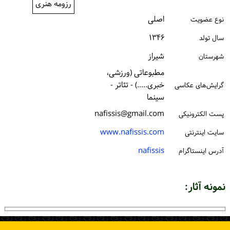
رزومه هنری
ورود / ثبت‌نام
اصلی
نوع عضویت
خرید کتاب
۱۳۴۶
سال تولد
شیراز
شهرستان
مطبوعاتی (ورزشی،
خبری.....) - تئاتر -
گرایش‌های عکاسی
سینما
nafissis@gmail.com
پست الكترونیكی
www.nafissis.com
سایت اینترنتی
nafissis
آدرس اینستاگرام
نمونه آثار: