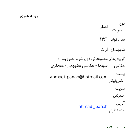
ورود / ثبت‌نام
رزومه هنری
خرید کتاب
نوع
اصلی
عضویت
۱۳۶۱
سال تولد
اراك
شهرستان
مطبوعاتی (ورزشی، خبری.....) -
گرایش‌های
سینما - عکاسی مفهومی - معماری
عکاسی
پست
ahmadi_panah@hotmail.com
الكترونیكی
سایت
اینترنتی
آدرس
ahmadi_panah
اینستاگرام