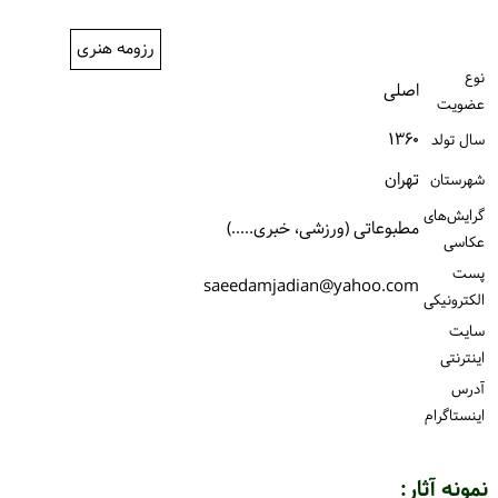
ورود / ثبت‌نام
رزومه هنری
خرید کتاب
نوع
اصلی
عضویت
۱۳۶۰
سال تولد
تهران
شهرستان
گرایش‌های
مطبوعاتی (ورزشی، خبری.....)
عکاسی
پست
saeedamjadian@yahoo.com
الكترونیكی
سایت
اینترنتی
آدرس
اینستاگرام
نمونه آثار: