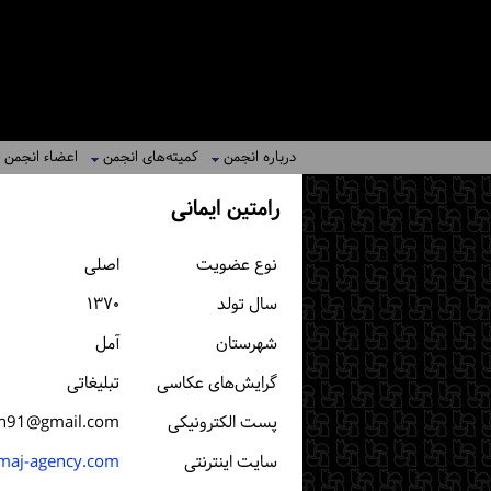
درباره انجمن
کمیته‌های انجمن
اعضاء انجمن
رامتین ایمانی
نوع عضویت
اصلی
سال تولد
۱۳۷۰
شهرستان
آمل
گرایش‌های عکاسی
تبلیغاتی
پست الكترونیكی
in91@gmail.com
سایت اینترنتی
aj-agency.com