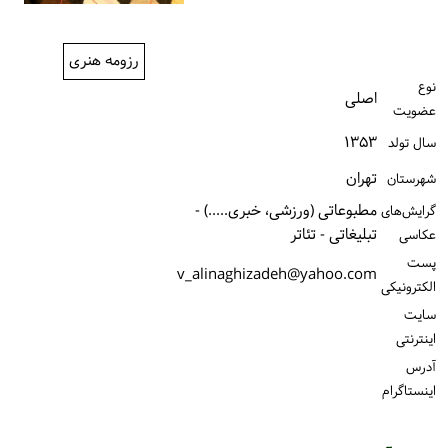
ورود / ثبت‌نام
رزومه هنری
خرید کتاب
نوع
اصلی
عضویت
۱۳۵۳
سال تولد
تهران
شهرستان
مطبوعاتی (ورزشی، خبری.....) -
گرایش‌های
تبلیغاتی - تئاتر
عکاسی
پست
v_alinaghizadeh@yahoo.com
الكترونیكی
سایت
اینترنتی
آدرس
اینستاگرام