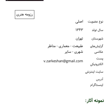
ورود / ثبت‌نام
رزومه هنری
خرید کتاب
اصلی
نوع عضویت
۱۳۴۳
سال تولد
تهران
شهرستان
طبیعت - معماری - مناظر
گرایش‌های
شهری - سایر
عکاسی
پست
v.zarkeshan@gmail.com
الكترونیكی
سایت اینترنتی
آدرس
اینستاگرام
نمونه آثار: