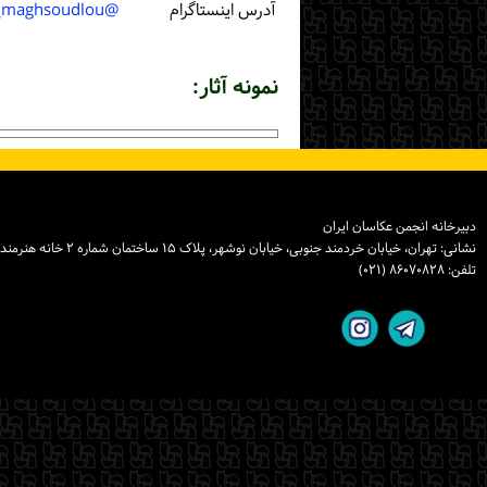
آدرس اینستاگرام
@naghmeh_maghsoudlou
نمونه آثار:
دبیرخانه انجمن عکاسان ایران
نشانی: تهران، خیابان خردمند جنوبی، خیابان نوشهر، پلاک ۱۵ ساختمان شماره ۲ خانه هنرمندان ایران، واحد ۸
تلفن: ۸۶۰۷۰۸۲۸ (۰۲۱)