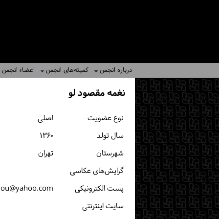
درباره انجمن
کمیته‌های انجمن
اعضاء انجمن
نغمه مقصود لو
نوع عضویت
اصلی
سال تولد
۱۳۶۰
شهرستان
تهران
گرایش‌های عکاسی
پست الكترونیكی
lou@yahoo.com
سایت اینترنتی