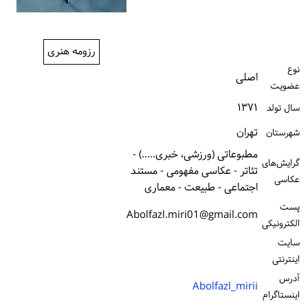
ورود / ثبت‌نام
خرید کتاب
رزومه هنری
نوع
اصلی
عضویت
۱۳۷۱
سال تولد
تهران
شهرستان
مطبوعاتی (ورزشی، خبری.....) -
گرایش‌های
تئاتر - عکاسی مفهومی - مستند
عکاسی
اجتماعی - طبیعت - معماری
پست
Abolfazl.miri01@gmail.com
الكترونیكی
سایت
اینترنتی
آدرس
Abolfazl_mirii
اینستاگرام