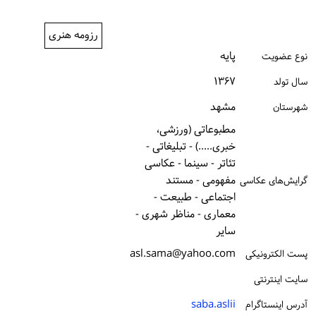
ورود / ثبت‌نام
رزومه هنری
خرید کتاب
پایه
نوع عضویت
۱۳۶۷
سال تولد
مشهد
شهرستان
مطبوعاتی (ورزشی،
خبری.....) - تبلیغاتی -
تئاتر - سینما - عکاسی
مفهومی - مستند
گرایش‌های عکاسی
اجتماعی - طبیعت -
معماری - مناظر شهری -
سایر
asl.sama@yahoo.com
پست الكترونیكی
سایت اینترنتی
saba.aslii
آدرس اینستاگرام