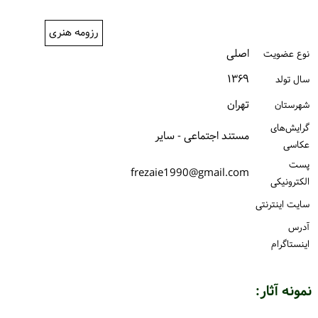
ورود / ثبت‌نام
رزومه هنری
خرید کتاب
اصلی
نوع عضویت
۱۳۶۹
سال تولد
تهران
شهرستان
گرایش‌های
مستند اجتماعی - سایر
عکاسی
پست
frezaie1990@gmail.com
الكترونیكی
سایت اینترنتی
آدرس
اینستاگرام
نمونه آثار: