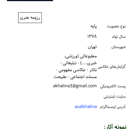
ورود / ثبت‌نام
رزومه هنری
خرید کتاب
پایه
نوع عضویت
۱۳۷۸
سال تولد
تهران
شهرستان
مطبوعاتی (ورزشی،
خبری.....) - تبلیغاتی -
گرایش‌های عکاسی
تئاتر - عکاسی مفهومی -
مستند اجتماعی - طبیعت
akhalina3@gmail.com
پست الكترونیكی
سایت اینترنتی
asalkhalina
آدرس اینستاگرام
نمونه آثار: