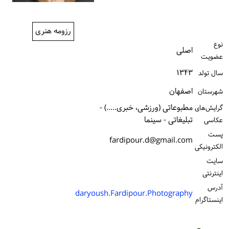
ورود / ثبت‌نام
رزومه هنری
خرید کتاب
نوع
اصلی
عضویت
۱۳۴۳
سال تولد
اصفهان
شهرستان
مطبوعاتی (ورزشی، خبری.....) -
گرایش‌های
تبلیغاتی - سینما
عکاسی
پست
fardipour.d@gmail.com
الكترونیكی
سایت
اینترنتی
آدرس
daryoush.Fardipour.Photography
اینستاگرام