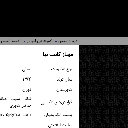
درباره انجمن
کمیته‌های انجمن
اعضاء انجمن
مهناز کاتب نیا
نوع عضویت
اصلی
سال تولد
۱۳۶۴
شهرستان
تهران
تئاتر - سینما - ع
گرایش‌های عکاسی
مناظر شهری
پست الكترونیكی
niya@gmail.com
سایت اینترنتی