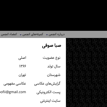
درباره انجمن
کمیته‌های انجمن
اعضاء انجمن
صبا صوفی
نوع عضویت
اصلی
سال تولد
۱۳۶۶
شهرستان
تهران
گرایش‌های عکاسی
عکاسی مفهومی
پست الكترونیكی
oofii@gmail.com
سایت اینترنتی