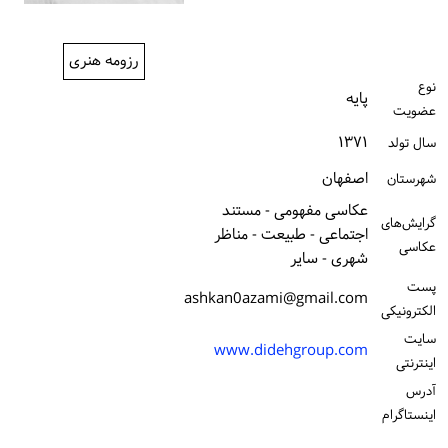
ورود / ثبت‌نام
رزومه هنری
خرید کتاب
نوع
پایه
عضویت
۱۳۷۱
سال تولد
اصفهان
شهرستان
عکاسی مفهومی - مستند
گرایش‌های
اجتماعی - طبیعت - مناظر
عکاسی
شهری - سایر
پست
ashkan0azami@gmail.com
الكترونیكی
سایت
www.didehgroup.com
اینترنتی
آدرس
اینستاگرام