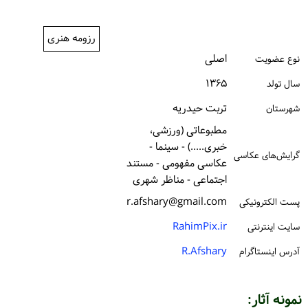
ورود / ثبت‌نام
رزومه هنری
خرید کتاب
اصلی
نوع عضویت
۱۳۶۵
سال تولد
تربت حیدریه
شهرستان
مطبوعاتی (ورزشی،
خبری.....) - سینما -
گرایش‌های عکاسی
عکاسی مفهومی - مستند
اجتماعی - مناظر شهری
r.afshary@gmail.com
پست الكترونیكی
RahimPix.ir
سایت اینترنتی
R.Afshary
آدرس اینستاگرام
نمونه آثار: