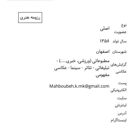
ورود / ثبت‌نام
رزومه هنری
خرید کتاب
نوع
اصلی
عضویت
۱۳۵۸
سال تولد
اصفهان
شهرستان
مطبوعاتی (ورزشی، خبری.....) -
گرایش‌های
تبلیغاتی - تئاتر - سینما - عکاسی
عکاسی
مفهومی
پست
Mahboubeh.k.mk@gmail.com
الكترونیكی
سایت
اینترنتی
آدرس
اینستاگرام