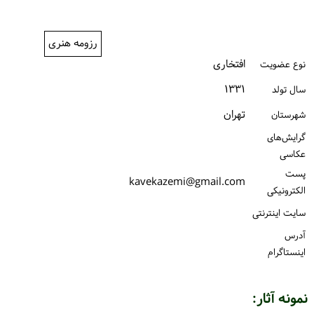
ورود / ثبت‌نام
رزومه هنری
خرید کتاب
افتخاری
نوع عضویت
۱۳۳۱
سال تولد
تهران
شهرستان
گرایش‌های
عکاسی
پست
kavekazemi@gmail.com
الكترونیكی
سایت اینترنتی
آدرس
اینستاگرام
نمونه آثار: