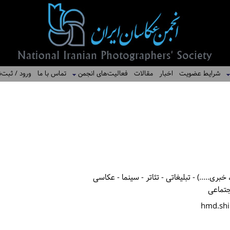
شرایط عضویت
اخبار
مقالات
فعالیت‌های انجمن
تماس با ما
ورود / ثبت‌ن
بری.....) - تبلیغاتی - تئاتر - سینما - عکاسی
جتماعی
hmd.shi