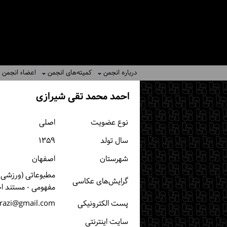
درباره انجمن
کمیته‌های انجمن
اعضاء انجمن
احمد محمد تقی شیرازی
نوع عضویت
اصلی
سال تولد
۱۳۵۹
شهرستان
اصفهان
مطبوعاتی (ورزشی، خ
گرایش‌های عکاسی
مفهومی - مستند ا
پست الكترونیكی
razi@gmail.com
سایت اینترنتی