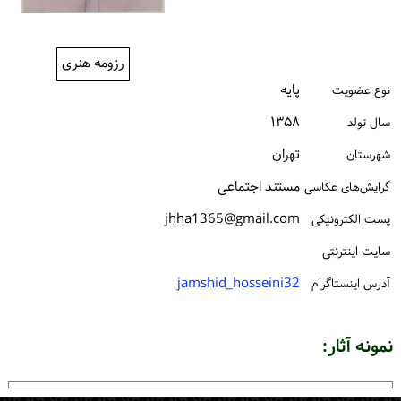
ورود / ثبت‌نام
خرید کتاب
رزومه هنری
پایه
نوع عضویت
۱۳۵۸
سال تولد
تهران
شهرستان
مستند اجتماعی
گرایش‌های عکاسی
jhha1365@gmail.com
پست الكترونیكی
سایت اینترنتی
jamshid_hosseini32
آدرس اینستاگرام
نمونه آثار: