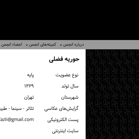
درباره انجمن
کمیته‌های انجمن
اعضاء انجمن
حوریه فضلی
نوع عضویت
پایه
سال تولد
۱۳۶۹
شهرستان
تهران
گرایش‌های عکاسی
تئاتر - سینما - طب
پست الكترونیكی
fazli@gmail.com
سایت اینترنتی