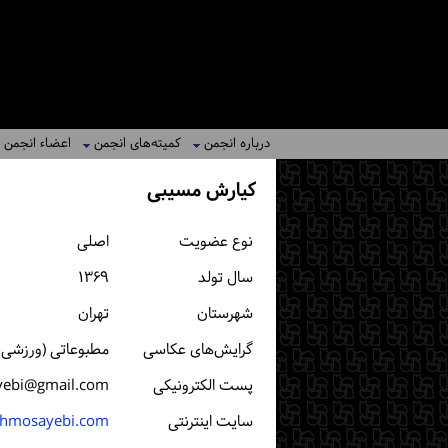
درباره انجمن
کمیته‌های انجمن
اعضاء انجمن
کیارش مسیبی
نوع عضویت
اصلی
سال تولد
۱۳۶۹
شهرستان
تهران
گرایش‌های عکاسی
مطبوعاتی (ورزشی، خب
پست الكترونیكی
yebi@gmail.com
سایت اینترنتی
shmosayebi.com