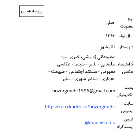
ورود / ثبت‌نام
رزومه هنری
نوع
خرید کتاب
اصلی
عضویت
۱۳۶۳
سال تولد
قائمشهر
شهرستان
مطبوعاتی (ورزشی، خبری.....) -
تبلیغاتی - تئاتر - سینما - عکاسی
گرایش‌های
مفهومی - مستند اجتماعی - طبیعت -
عکاسی
معماری - مناظر شهری - سایر
پست
bozorgmehr1596@gmail.com
الكترونیكی
سایت
https://pro.kadro.co/bozorgmehr
اینترنتی
آدرس
maniiistudio@
اینستاگرام