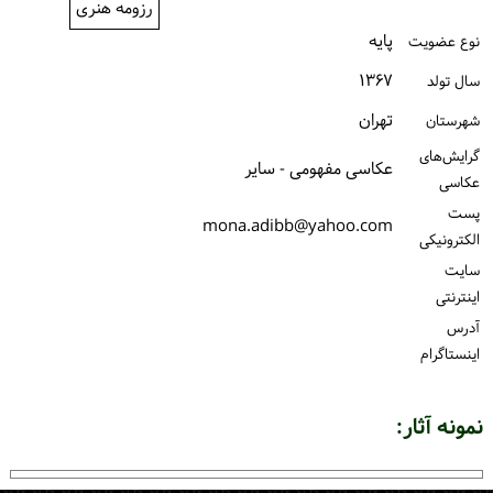
رزومه هنری
ورود / ثبت‌نام
پایه
نوع عضویت
خرید کتاب
۱۳۶۷
سال تولد
تهران
شهرستان
گرایش‌های
عکاسی مفهومی - سایر
عکاسی
پست
mona.adibb@yahoo.com
الكترونیكی
سایت
اینترنتی
آدرس
اینستاگرام
نمونه آثار: