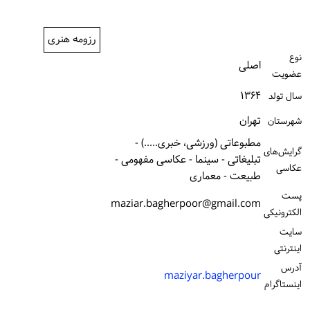
ورود / ثبت‌نام
رزومه هنری
خرید کتاب
نوع
اصلی
عضویت
۱۳۶۴
سال تولد
تهران
شهرستان
مطبوعاتی (ورزشی، خبری.....) -
گرایش‌های
تبلیغاتی - سینما - عکاسی مفهومی -
عکاسی
طبیعت - معماری
پست
maziar.bagherpoor@gmail.com
الكترونیكی
سایت
اینترنتی
آدرس
maziyar.bagherpour
اینستاگرام