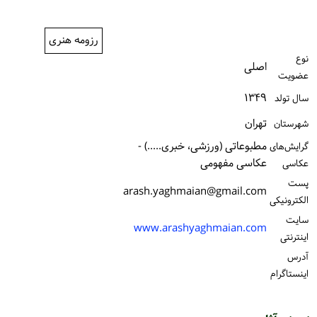
ورود / ثبت‌نام
رزومه هنری
خرید کتاب
نوع
اصلی
عضویت
۱۳۴۹
سال تولد
تهران
شهرستان
مطبوعاتی (ورزشی، خبری.....) -
گرایش‌های
عکاسی مفهومی
عکاسی
پست
arash.yaghmaian@gmail.com
الكترونیكی
سایت
www.arashyaghmaian.com
اینترنتی
آدرس
اینستاگرام