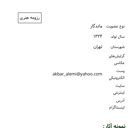
ورود / ثبت‌نام
رزومه هنری
خرید کتاب
ماندگار
نوع عضویت
۱۳۲۴
سال تولد
تهران
شهرستان
گرایش‌های
عکاسی
پست
akbar_alemi@yahoo.com
الكترونیكی
سایت
اینترنتی
آدرس
اینستاگرام
نمونه آثار: