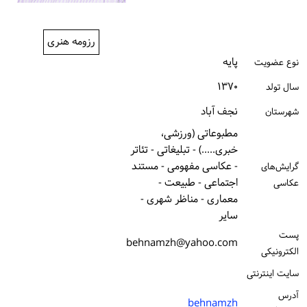
ورود / ثبت‌نام
رزومه هنری
خرید کتاب
پایه
نوع عضویت
۱۳۷۰
سال تولد
نجف آباد
شهرستان
مطبوعاتی (ورزشی،
خبری.....) - تبلیغاتی - تئاتر
- عکاسی مفهومی - مستند
گرایش‌های
اجتماعی - طبیعت -
عکاسی
معماری - مناظر شهری -
سایر
پست
behnamzh@yahoo.com
الكترونیكی
سایت اینترنتی
آدرس
behnamzh