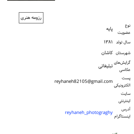
ورود / ثبت‌نام
رزومه هنری
خرید کتاب
نوع
پایه
عضویت
۱۳۸۱
سال تولد
كاشان
شهرستان
گرایش‌های
تبلیغاتی
عکاسی
پست
reyhaneh82105@gmail.com
الكترونیكی
سایت
اینترنتی
آدرس
reyhaneh_photograghy
اینستاگرام