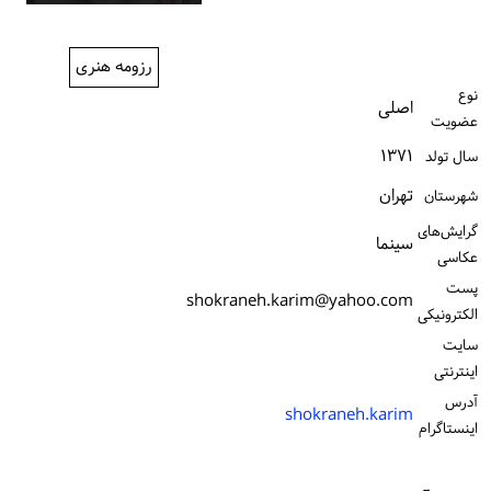
ورود / ثبت‌نام
رزومه هنری
خرید کتاب
نوع
اصلی
عضویت
۱۳۷۱
سال تولد
تهران
شهرستان
گرایش‌های
سینما
عکاسی
پست
shokraneh.karim@yahoo.com
الكترونیكی
سایت
اینترنتی
آدرس
shokraneh.karim
اینستاگرام